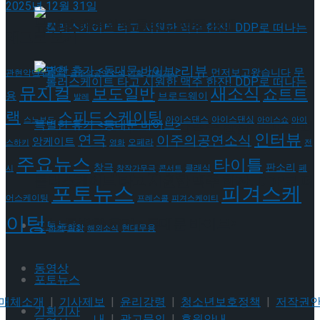
2025년 12월 31일
뮤지컬 배우와의 콜라보 제품 판매
태그로 보기
리뷰
국악
무
먼저보고왔습니다
관현악단
금주의공연소식
기획
기획기사
뮤지컬
새소식
보도일반
쇼트트
용
브로드웨이
발레
랙
스피드스케이팅
아이스댄스
아이스댄싱
스노보드
아이스쇼
아이
롤러스케이트 타고 시원한 맥주 한잔! DDP로 떠
인터뷰
연극
이주의공연소식
앙케이트
오페라
스하키
영화
전
주요뉴스
타이틀
나는 특별한 휴가 <동대문 바이브>
판소리
창극
클래식
페
시
창작가무극
콘서트
롤러스케이트 타고 시원한 맥주 한잔! DDP로 떠
포토뉴스
피겨스케
어스케이팅
프레스콜
피겨스케이티
이팅
나는 특별한 휴가 <동대문 바이브>
포토뉴스
현대무용
합창
하키
해외소식
동영상
포토뉴스
매체소개
|
기사제보
|
윤리강령
|
청소년보호정책
|
저작권
기획기사
내
|
광고문의
|
후원안내