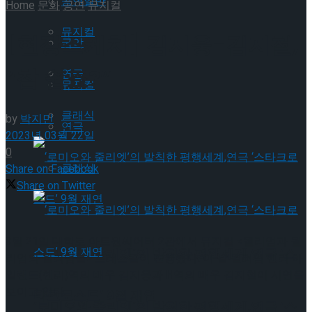
공연일반
Home
문화
공연
뮤지컬
뮤지컬
[현장스케치] 김지웅-김지철,
국악
“참 쉽죠?”
연극
뮤지컬
클래식
by
박지민
연극
2023년 03월 22일
0
클래식
Share on Facebook
Share on Twitter
3월 21일 대학로 아트원씨어터 2관에서 뮤지컬 <윌리엄과 윌
‘로미오와 줄리엣’의 발칙한 평행세계,연극 ‘스
리엄의 윌리엄들> 프레스콜이 진행됐다. 이 날 윌리엄 헨리 아
일랜드(헨리)역의 배우 김지웅과 H역의 배우 김지철이 시연을
보이고 있다.
타크로스드’ 9월 재연
‘로미오와 줄리엣’의 발칙한 평행세계,연극 ‘스