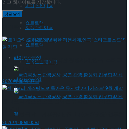
리고 웹사이트를 저장합니다.
Trending Tags
피겨스케이팅
쇼트트랙
이번주 인기뉴스
피겨스케이팅
스피드스케이팅
쇼트트랙
라이프스타일
‘로미오와 줄리엣’의 발칙한 평행세계,연극 ‘스타크
스피드스케이팅
로스드’ 9월 재연
라이프스타일
2026년 08월 07일
젠더프리 캐스팅으로 돌아온 뮤지컬’아나키스트’ 9
월 개막
국립극장 – 관광공사, 공연 관광 활성화 업무협
2026년 08월 05일