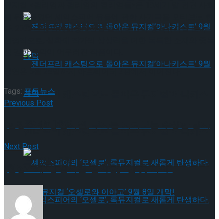
뮤지컬 <윌리엄과 윌리엄의 윌리엄들>은 18세기 말 런던 사회
를 뒤흔들었던 셰익스피어 유물에 관한 사기극을 모티브로 한
타크로스드’ 9월 재연
다. 2022년 공연예술창작산실 올해의 신작 창작뮤지컬 분야
선정작으로, 실화에 작가의 상상력을 더한 독특한 소재와 중독
성 강한 음악이 어우러진 작품이다.
공연은 5월 28일까지 아트씨어터 2관에서 이어진다.
Tags:
포토뉴스
젠더프리 캐스팅으로 돌아온 뮤지컬’아나키스
Previous Post
트’ 9월 개막
[현장스케치] 김지철, 부자를 지켜보는 수상한 남자
젠더프리 캐스팅으로 돌아온 뮤지컬’아나키스
Next Post
트’ 9월 개막
[현장스케치] 김지철-김지웅, “한 끗 차이”