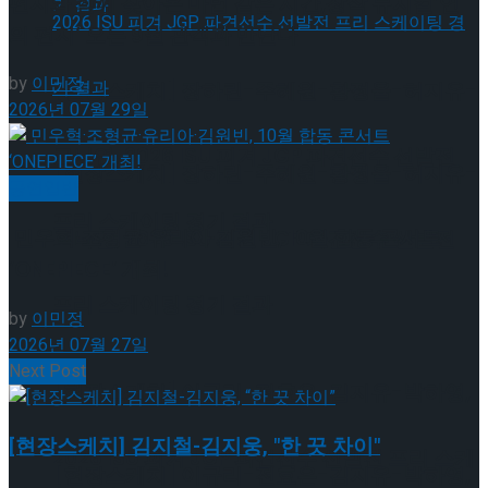
편지와 함께 찾아온 마법 같은 시간,창작 뮤지컬’연
의 편지’ 오는 9월 관객과 만난다
by
이민정
[현장스케치] 장하린-주혜원-황정율-허지유-
2026년 07월 29일
고나연, 2026 ISU 피겨 JGP 파견선수 선발전
[현장스케치] 장하린-주혜원-황정율-허지유-
공연일반
프리 스케이팅 경기 결과
민우혁·조형균·유리아·김원빈, 10월 합동 콘서트
고나연, 2026 ISU 피겨 JGP 파견선수 선발전
‘ONEPIECE’ 개최!
프리 스케이팅 경기 결과
by
이민정
2026년 07월 27일
Next Post
[현장스케치] 이규리-전효은-김지유-박하영,
[현장스케치] 김지철-김지웅, "한 끗 차이"
2026 ISU 피겨 JGP 파견선수 선발전 프리 스케
[현장스케치] 이규리-전효은-김지유-박하영,