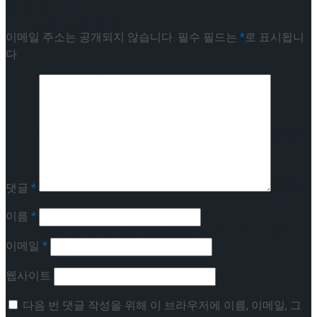
답글 남기기
이팅 경기 결과
2026 ISU 피겨 JGP 파견선수 선발전 프리 스케
이메일 주소는 공개되지 않습니다.
필수 필드는
*
로 표시됩니
다
이팅 경기 결과
[현장스케치] 김민송-문지원-정수빈-이효원-
최진아, 2026 ISU 피겨 JGP 파견선수 선발전
[현장스케치] 김민송-문지원-정수빈-이효원-
댓글
*
이름
*
프리 스케이팅 경기 결과
최진아, 2026 ISU 피겨 JGP 파견선수 선발전
이메일
*
프리 스케이팅 경기 결과
Trending Tags
웹사이트
다음 번 댓글 작성을 위해 이 브라우저에 이름, 이메일, 그