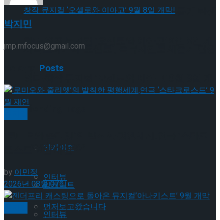
셰익스피어의 ‘오셀로’, 록뮤지컬로 새롭게 탄생
박지민
하다.창작 뮤지컬 ‘오셀로와 이아고’ 9월 8일 개
jmp.mfocus@gmail.com
셰익스피어의 ‘오셀로’, 록뮤지컬로 새롭게 탄생
Related
Posts
막!
하다.창작 뮤지컬 ‘오셀로와 이아고’ 9월 8일 개
막!
Trending Tags
뮤지컬
‘로미오와 줄리엣’의 발칙한 평행세계,연극 ‘스타크
Trending Tags
앙케이트
로스드’ 9월 재연
by
이민정
인터뷰
2026년 08월 07일
앙케이트
먼저보고왔습니다
뮤지컬
인터뷰