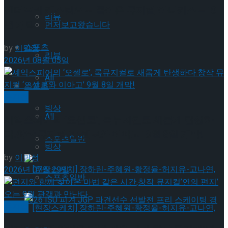
젠더프리 캐스팅으로 돌아온 뮤지컬’아나키스트’ 9
리뷰
월 개막
먼저보고왔습니다
스포츠
by
이민정
리뷰
2026년 08월 05일
All
스포츠
뮤지컬
빙상
All
셰익스피어의 ‘오셀로’, 록뮤지컬로 새롭게 탄생하
다.창작 뮤지컬 ‘오셀로와 이아고’ 9월 8일 개막!
스포츠일반
빙상
by
이민정
2026년 07월 29일
스포츠일반
뮤지컬