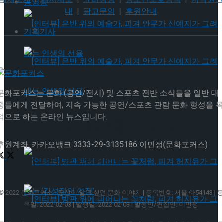
동영상
내
|
광고문의
|
후원안내
기획기사
[인터뷰] 은반 위의 예술가, 피겨 안무가 신예지
문화포커스는 문화 (공연/전시) 및 스포츠 전반 소식들을 일반 대
중들에게 전달하여, 지속 가능한 공연/스포츠 관람 문화 형성을 
적으로 하는 온라인 뉴스입니다.
가 그려내는 인생의 선율
[인터뷰] 은반 위의 예술가, 피겨 안무가 신예지
후원계좌: 카카오뱅크 3333-29-3135186 이민정(문화포커스)
가 그려내는 인생의 선율
© 2022 문화포커스 - 당신이 알고 싶던 문화 이야기 | 등록번호: 서울,아54143 | 
록일: 2022-02-03 | 발행일: 2022-02-03 | 발행인/편집인: 이민정