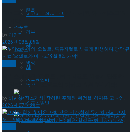
리뷰
젠더프리 캐스팅으로 돌아온 뮤지컬’아나키스트’ 9
먼저보고왔습니다
월 개막
스포츠
리뷰
by
이민정
2026년 08월 05일
All
스포츠
빙상
뮤지컬
All
셰익스피어의 ‘오셀로’, 록뮤지컬로 새롭게 탄생하
스포츠일반
다.창작 뮤지컬 ‘오셀로와 이아고’ 9월 8일 개막!
빙상
by
이민정
스포츠일반
2026년 07월 29일
뮤지컬