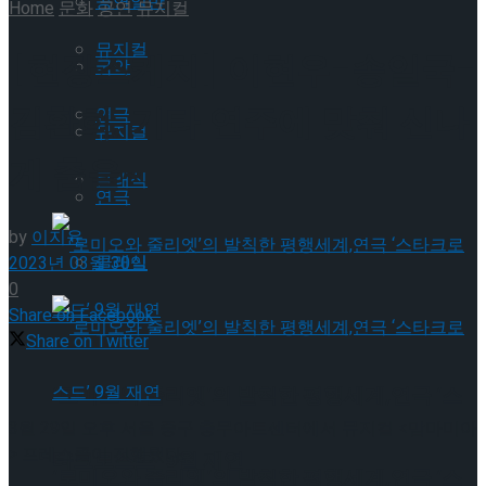
공연일반
Home
문화
공연
뮤지컬
뮤지컬
[현장스케치] 이현우-송일국-
국악
김환희, 기타 연주에 맞춰 신나
연극
뮤지컬
게 춤을~
클래식
연극
by
이지윤
클래식
2023년 03월 30일
0
Share on Facebook
Share on Twitter
‘로미오와 줄리엣’의 발칙한 평행세계,연극 ‘스
3월 29일 오후 서울 중구 충무아트센터에서 뮤지컬 <맘마미아
> 프레스콜이 진행됐다.
타크로스드’ 9월 재연
‘로미오와 줄리엣’의 발칙한 평행세계,연극 ‘스