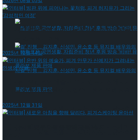
2026년 08월 05일
약 체결
국립극장 – 관광공사, 공연 관광 활성화 업무협
약 체결
[인터뷰] 빙판 위에 피어나는 꽃처럼, 피겨 허지유가
그리는 ‘감성적인 여정’
2025년 12월 14일
[인터뷰] 은반 위의 예술가, 피겨 안무가 신예지가 그
혜화로운 공연생활, 자립준비 청년 후원 방송
려내는 인생의 선율
2025년 12월 31일
‘비바! 뮤지컬’ 진행 … 김지훈, 신성민, 윤소호 등
혜화로운 공연생활, 자립준비 청년 후원 방송
[인터뷰] 새로운 아침을 향해 달리다, 피겨스케이팅
뮤지컬 배우와의 콜라보 제품 판매
‘비바! 뮤지컬’ 진행 … 김지훈, 신성민, 윤소호 등
윤아선