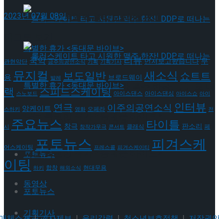
2023년 07월 08일
뮤지컬 배우와의 콜라보 제품 판매
태그로 보기
리뷰
국악
무
먼저보고왔습니다
관현악단
금주의공연소식
기획
기획기사
뮤지컬
새소식
보도일반
쇼트트
용
브로드웨이
발레
롤러스케이트 타고 시원한 맥주 한잔! DDP로 떠
랙
스피드스케이팅
아이스댄스
아이스댄싱
스노보드
아이스쇼
아이
인터뷰
연극
이주의공연소식
앙케이트
오페라
스하키
영화
전
나는 특별한 휴가 <동대문 바이브>
주요뉴스
타이틀
롤러스케이트 타고 시원한 맥주 한잔! DDP로 떠
판소리
창극
클래식
페
시
창작가무극
콘서트
포토뉴스
피겨스케
어스케이팅
프레스콜
피겨스케이티
나는 특별한 휴가 <동대문 바이브>
포토뉴스
이팅
현대무용
합창
하키
해외소식
동영상
포토뉴스
기획기사
매체소개
|
기사제보
|
윤리강령
|
청소년보호정책
|
저작권