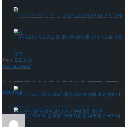
이 날 프레스콜에는 도나 역의 최정원, 신영숙, 타냐 역의 홍지
민, 김영주, 로지 역의 박준면, 김경선, 샘 역의 김정민, 장현성,
타크로스드’ 9월 재연
해리 역의 이현우, 민영기, 빌 역의 김진수, 송일국, 소피 역의
김환희, 최태이 등이 참여해 주요 장면을 시연했다.
인생의 문제에 맞서는 다양한 세대의 진짜 사람들에 대한 이야
기를 ABBA의 음악으로 절묘하게 녹여낸 뮤지컬 <맘마미아>
는 6월 25일까지 충무아트센터 대극장에서 공연된다.
젠더프리 캐스팅으로 돌아온 뮤지컬’아나키스
Tags:
포토뉴스
Previous Post
트’ 9월 개막
젠더프리 캐스팅으로 돌아온 뮤지컬’아나키스
[현장스케치] 장현성-김환희, 샘을 만나 기쁜 소피
Next Post
트’ 9월 개막
[현장스케치] 김환희, 소피의 행복한 상상