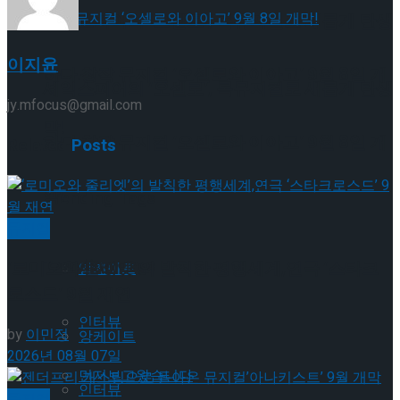
셰익스피어의 ‘오셀로’, 록뮤지컬로 새롭게 탄생
이지윤
하다.창작 뮤지컬 ‘오셀로와 이아고’ 9월 8일 개
셰익스피어의 ‘오셀로’, 록뮤지컬로 새롭게 탄생
jy.mfocus@gmail.com
막!
하다.창작 뮤지컬 ‘오셀로와 이아고’ 9월 8일 개
Related
Posts
막!
Trending Tags
뮤지컬
Trending Tags
‘로미오와 줄리엣’의 발칙한 평행세계,연극 ‘스타크
앙케이트
로스드’ 9월 재연
인터뷰
by
이민정
앙케이트
2026년 08월 07일
먼저보고왔습니다
인터뷰
뮤지컬