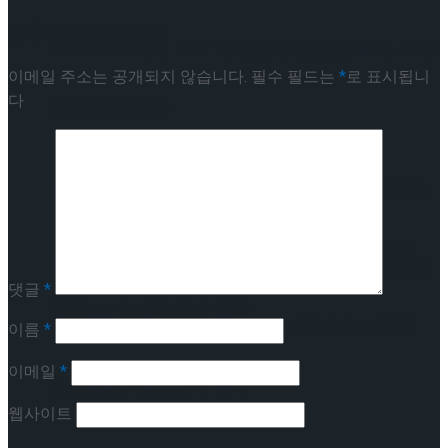
답글 남기기
이팅 경기 결과
2026 ISU 피겨 JGP 파견선수 선발전 프리 스케
이메일 주소는 공개되지 않습니다.
필수 필드는
*
로 표시됩니
다
이팅 경기 결과
[현장스케치] 김민송-문지원-정수빈-이효원-
최진아, 2026 ISU 피겨 JGP 파견선수 선발전
[현장스케치] 김민송-문지원-정수빈-이효원-
댓글
*
프리 스케이팅 경기 결과
최진아, 2026 ISU 피겨 JGP 파견선수 선발전
이름
*
이메일
*
프리 스케이팅 경기 결과
Trending Tags
웹사이트