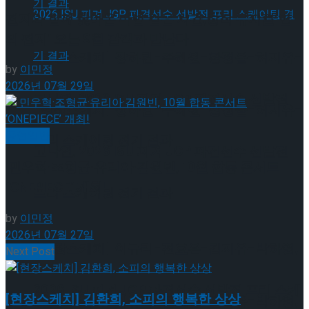
편지와 함께 찾아온 마법 같은 시간,창작 뮤지컬’연
의 편지’ 오는 9월 관객과 만난다
[현장스케치] 장하린-주혜원-황정율-허지유-
by
이민정
2026년 07월 29일
고나연, 2026 ISU 피겨 JGP 파견선수 선발전
[현장스케치] 장하린-주혜원-황정율-허지유-
공연일반
프리 스케이팅 경기 결과
고나연, 2026 ISU 피겨 JGP 파견선수 선발전
민우혁·조형균·유리아·김원빈, 10월 합동 콘서트
‘ONEPIECE’ 개최!
프리 스케이팅 경기 결과
by
이민정
2026년 07월 27일
[현장스케치] 이규리-전효은-김지유-박하영,
Next Post
2026 ISU 피겨 JGP 파견선수 선발전 프리 스케
[현장스케치] 김환희, 소피의 행복한 상상
[현장스케치] 이규리-전효은-김지유-박하영,