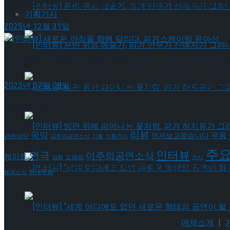
[인터뷰] 은반 위의 예술가, 피겨 안무가 신예지가 
기획기사
2025년 12월 31일
[인터뷰] 은반 위의 예술가, 피겨 안무가 신예지
[인터뷰] 새로운 아침을 향해 달리다, 피겨스케이팅 
[인터뷰] 은반 위의 예술가, 피겨 안무가 신예지
2023년 07월 08일
태그로 보기
[인터뷰] 빙판 위에 피어나는 꽃처럼, 피겨 허지
리뷰
국악
무용
먼저보고왔습니다
관현악단
금주의공연소식
기획
기획기사
주
인터뷰
연극
이주의공연소식
케이트
오페라
영화
전시
[인터뷰] 빙판 위에 피어나는 꽃처럼, 피겨 허지
현대무용
해외소식
[인터뷰] “세계 어디에도 없던 새로운 형태의 공연이 
매체소개
|