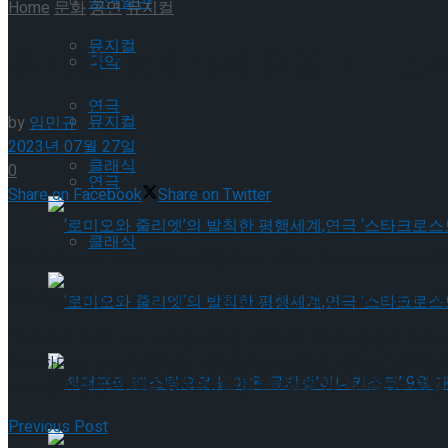
공연일반
Home
문화
공연
뮤지컬
뮤지컬
뮤지컬 ‘오페라의 유령’ NFT스
국악
연극
뮤지컬
by
임민규
2023년 07월 27일
클래식
0
연극
Share on Facebook
Share on Twitter
클래식
메타컬처스가 국내 최대 디지털 자산 거래소 업비트의 NFT거래 플
뮤지컬 ‘오페라의 유령’ NFT 스페셜 티켓은 업비트 NFT에서 7
‘로미오와 줄리엣’의 발칙한 평행세계,연극 ‘스타
‘오페라의 유령’ NFT스페셜티켓은 VIP티켓 2매와 등급에 따라
가능하다는 것이 장점이다. 메타컬처스 신용운 대표는 “관객들이
‘로미오와 줄리엣’의 발칙한 평행세계,연극 ‘스타
로써 문화공연 산업을 WEB3.0 환경으로 빠르게 전환할 수 있을 것이며, 
Previous Post