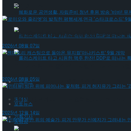
이번주 인기뉴스
혜화로운 공연생활, 자립준비 청년 후원 방송 ‘비바
‘로미오와 줄리엣’의 발칙한 평행세계,연극 ‘스타크로스
혜화로운 공연생활, 자립준비 청년 후원 방송 ‘비바
2026년 08월 07일
롤러스케이트 타고 시원한 맥주 한잔! DDP로 떠
젠더프리 캐스팅으로 돌아온 뮤지컬’아나키스트’ 9월
2026년 08월 05일
롤러스케이트 타고 시원한 맥주 한잔! DDP로 떠
포토뉴스
[인터뷰] 빙판 위에 피어나는 꽃처럼, 피겨 허지유가 
동영상
포토뉴스
2025년 12월 14일
기획기사
동영상