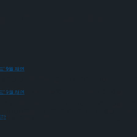
페셜티켓, 23초 만에 완판
랫폼 ‘업비트 NFT’의 드롭스에서 진행한 뮤지컬 ‘오페라의 유령’
월 26일 12시에 판매 오픈을 했고, 시작 23초만에 준비한 물량이
크로스드’ 9월 재연
 스페셜 아트 피규어, 스페셜 에코백, 싸인 프로그램북 등을 제공
 공연관람 뿐만 아니라 특별한 혜택까지 추가로 즐길 수 있도록 
크로스드’ 9월 재연
ESG(Environmental, Social and Governance) 관