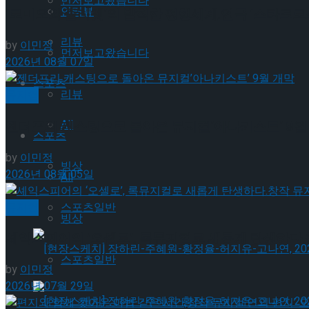
먼저보고왔습니다
인터뷰
‘로미오와 줄리엣’의 발칙한 평행세계,연극 ‘스타크로스
리뷰
by
이민정
먼저보고왔습니다
2026년 08월 07일
스포츠
리뷰
뮤지컬
All
젠더프리 캐스팅으로 돌아온 뮤지컬’아나키스트’ 9월
스포츠
by
이민정
빙상
2026년 08월 05일
All
뮤지컬
스포츠일반
빙상
셰익스피어의 ‘오셀로’, 록뮤지컬로 새롭게 탄생하다.창
스포츠일반
by
이민정
2026년 07월 29일
[현장스케치] 장하린-주혜원-황정율-허지유-고나연