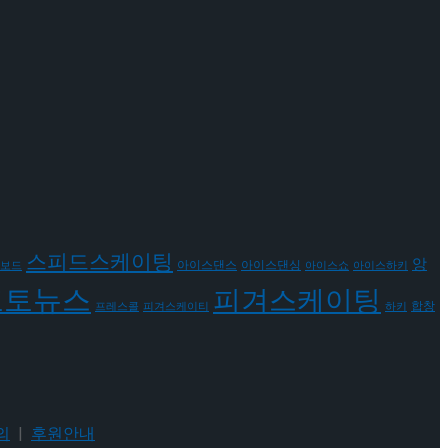
스피드스케이팅
앙
아이스댄스
아이스댄싱
보드
아이스쇼
아이스하키
포토뉴스
피겨스케이팅
합창
프레스콜
피겨스케이티
하키
의
|
후원안내