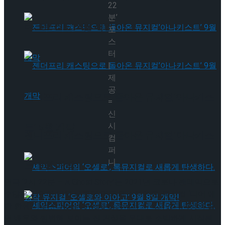
22
분’
타크로스드’ 9월 재연
포
스
터
|
제
공
젠더프리 캐스팅으로 돌아온 뮤지컬’아나키스
=
신
시
트’ 9월 개막
젠더프리 캐스팅으로 돌아온 뮤지컬’아나키스
컴
퍼
니
트’ 9월 개막
연극 ‘2시 22분 – A Ghost Story’는 2021년 코로나 팬데믹으로
수많은 공연이 막을 내렸던 영국 웨스트엔드, 뮤지컬 ‘디어 에
반 한센’이 멈춘 Noel Coward 극장에서 시작되었다. 4명의 출
연 배우와 평범해 보이는 집 거실을 무대로 소박하게 시작된