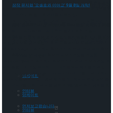
이 작품은 팽팽한 긴장감을 유지하며 인간의 심리를 쥐락펴락
셰익스피어의 ‘오셀로’, 록뮤지컬로 새롭게 탄생
하는 동시에 유머와 위트를 놓지 않는 탄탄한 대본과 배우들의
실감 나는 연기로 평단과 관객을 사로잡았다.
하다.창작 뮤지컬 ‘오셀로와 이아고’ 9월 8일 개
셰익스피어의 ‘오셀로’, 록뮤지컬로 새롭게 탄생
이 작품은 “충격적인 사건”– Evening Standard, “오싹하고 기발
한 작품”– The Guardian, “끝내주는 불가사의한 스릴러” –
막!
Time Out 등 언론의 높은 평가와 관객들의 열렬한 지지를 받으
하다.창작 뮤지컬 ‘오셀로와 이아고’ 9월 8일 개
며 성공적으로 공연되었다. 초연 프로덕션은 이듬해 2022년
WhatsOnStage 어워즈에서 최우수 신작 연극, 연극 부문 최우
막!
수 여우주연상, 연극 부문 최우수 남우조연상을 수상했고,
Trending Tags
Laurence Olivier 어워즈에서 최우수 신작 연극, 여우주연상, 최
우수 음향 디자인상 부문에 노미네이트되는 쾌거를 이루었다.
연극 ‘2시 22분 – A Ghost Story’는 2022년 10월 미국 LA에서
Trending Tags
앙케이트
성공적으로 공연되었고 영국 웨스트엔드에서는 현재 공연 중
이며 오는 7월 대한민국 서울 공연과 9월 영국 투어 공연을 앞
인터뷰
두고 있다.
앙케이트
먼저보고왔습니다
연
인터뷰