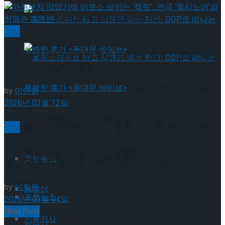
뮤지컬 배우와의 콜라보 제품 판매
연극
마주보지 않았기에 비로소 보이는 ‘햄릿’…연극 ‘엘시
노어’의 허영손·강은빈
롤러스케이트 타고 시원한 맥주 한잔! DDP로 떠
by
이민정
2026년 03월 12일
나는 특별한 휴가 <동대문 바이브>
롤러스케이트 타고 시원한 맥주 한잔! DDP로 떠
연극
간절함과 여유 사이, 배우 오승윤의 30년 “앞으로는
나는 특별한 휴가 <동대문 바이브>
포토뉴스
조금 더 여유롭게 연기하고 싶어요” – ②
by
이지윤
동영상
포토뉴스
2026년 03월 04일
Next Post
기획기사