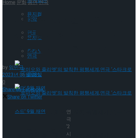
공연일반
Home
문화
공연
연극
뮤지컬
아이비, 최영준 출연, 펜데믹 속
국악
에서도 빛난 웨스트엔드 신작
연극
뮤지컬
연극 ‘2시 22분’ 한국 초연
클래식
연극
by
임민규
클래식
2023년 05월 08일
0
Share on Facebook
Share on Twitter
‘로미오와 줄리엣’의 발칙한 평행세계,연극 ‘스
연
극
‘2
타크로스드’ 9월 재연
시
‘로미오와 줄리엣’의 발칙한 평행세계,연극 ‘스