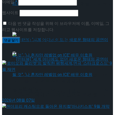
이메일
*
[인터뷰] 빙판 위에 피어나는 꽃처럼, 피겨 허지
웹사이트
유가 그리는 ‘감성적인 여정’
[인터뷰] 빙판 위에 피어나는 꽃처럼, 피겨 허지
다음 번 댓글 작성을 위해 이 브라우저에 이름, 이메일, 그
리고 웹사이트를 저장합니다.
유가 그리는 ‘감성적인 여정’
이번주 인기뉴스
[인터뷰] “세계 어디에도 없던 새로운 형태의
‘로미오와 줄리엣’의 발칙한 평행세계,연극 ‘스타크
로스드’ 9월 재연
공연이 될 것”, ‘나 혼자만 레벨업 on ICE’ 배우
[인터뷰] “세계 어디에도 없던 새로운 형태의
2026년 08월 07일
이호원
공연이 될 것”, ‘나 혼자만 레벨업 on ICE’ 배우