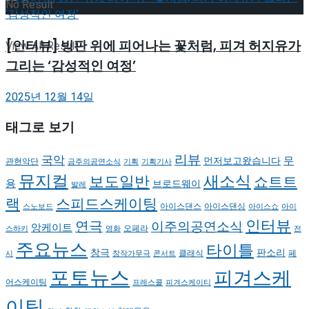
No Result
[인터뷰] 빙판 위에 피어나는 꽃처럼, 피겨 허지유가
View All Result
그리는 ‘감성적인 여정’
2025년 12월 14일
태그로 보기
리뷰
국악
무
먼저보고왔습니다
관현악단
금주의공연소식
기획
기획기사
뮤지컬
새소식
보도일반
쇼트트
용
브로드웨이
발레
랙
스피드스케이팅
아이스댄스
아이스댄싱
스노보드
아이스쇼
아이
인터뷰
연극
이주의공연소식
앙케이트
오페라
스하키
영화
전
주요뉴스
타이틀
판소리
창극
클래식
페
시
창작가무극
콘서트
포토뉴스
피겨스케
어스케이팅
프레스콜
피겨스케이티
이팅