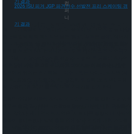
컴
퍼
니
[현장스케치] 장하린-주혜원-황정율-허지유-
‘레드’ , ‘대학살의 신’, ‘렛미인’, ‘더 플레이 댓 고우즈 롱’등 다양
한 스타일의 해외 최신작은 물론 ‘햄릿’, ‘푸르른 날에’, ‘아버지
고나연, 2026 ISU 피겨 JGP 파견선수 선발전
와 나와 홍매와’ 등 창작 작품을 꾸준히 개발하며 완성도 높은
[현장스케치] 장하린-주혜원-황정율-허지유-
작품을 선보인 신시컴퍼니가 5년 만에 라이선스 신작 연극’2
시 22분 – A Ghost Story’을 선보인다. 젊은 두 커플이 초자연
프리 스케이팅 경기 결과
고나연, 2026 ISU 피겨 JGP 파견선수 선발전
적 현상에 대해 주고받는 대화로 이어지는 이 작품은 다양한
장르에서 뛰어난 연기력을 보여주고 있는 아이비, 박지연 (제
니 역), 최영준, 김지철 (샘 역), 방진의, 임강희 (로렌 역), 차용
프리 스케이팅 경기 결과
학, 양승리 (벤 역)가 출연해 더욱 기대감을 갖게 한다.
그동안 수많은 작품에 참여하며 다양한 대본을 접한 여덟 명의
배우는 연극 ‘2시 22분 – A Ghost Story’ 대본에 대한 극찬을 아
[현장스케치] 이규리-전효은-김지유-박하영,
끼지 않았다. 제니 역의 박지연은 “서로 다른 성향의 네 사람의
충돌이 흥미로웠다. 말의 충돌 안에 삶과 인간에 대한 가치를
2026 ISU 피겨 JGP 파견선수 선발전 프리 스케
주고받는 부분이 좋았고, 어떻게 끝을 향해 갈까 하는 궁금증
[현장스케치] 이규리-전효은-김지유-박하영,