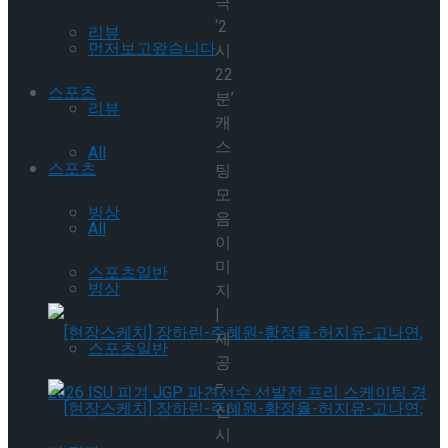
극
‘2
리뷰
먼저보고왔습니다
시
22
스포츠
분’
리뷰
캐
스
All
스포츠
팅
모
빙상
음
All
이
미
스포츠일반
빙상
지
|
제
스포츠일반
공
=
신
시