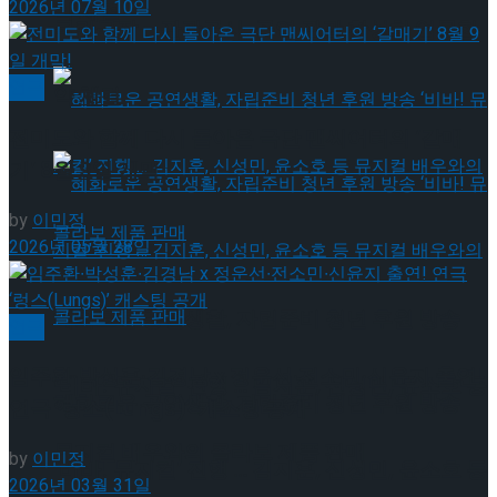
2026년 07월 10일
약 체결
국립극장 – 관광공사, 공연 관광 활성화 업무협
연극
약 체결
전미도와 함께 다시 돌아온 극단 맨씨어터의 ‘갈매
기’ 8월 9일 개막!
by
이민정
2026년 05월 28일
혜화로운 공연생활, 자립준비 청년 후원 방송
연극
임주환∙박성훈∙김경남 x 정운선∙전소민∙신윤지 출연!
‘비바! 뮤지컬’ 진행 … 김지훈, 신성민, 윤소호 등
혜화로운 공연생활, 자립준비 청년 후원 방송
연극 ‘렁스(Lungs)’ 캐스팅 공개
뮤지컬 배우와의 콜라보 제품 판매
by
이민정
‘비바! 뮤지컬’ 진행 … 김지훈, 신성민, 윤소호 등
2026년 03월 31일