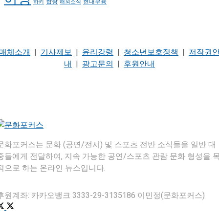
현대무용
합창
하키
해외소식
매체소개
|
기사제보
|
윤리강령
|
청소년보호정책
|
저작권
내
|
광고문의
|
후원안내
문화포커스는 문화 (공연/전시) 및 스포츠 전반 소식들을 일반 대
중들에게 전달하여, 지속 가능한 공연/스포츠 관람 문화 형성을 
적으로 하는 온라인 뉴스입니다.
후원계좌: 카카오뱅크 3333-29-3135186 이민정(문화포커스)