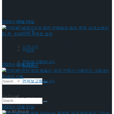
젠더프리 캐스팅으로 돌아온 뮤지컬’아나키스트’ 9
월 개막
이호원
Trending Tags
2026년 08월 05일
Trending Tags
인터뷰
[인터뷰] 세계선수권 동반 은메달의 숨은 주역, 피겨
앙케이트
인터뷰
스케이팅 퀸 · 킹메이커 지현정 코치
먼저보고왔습니다
2023년 06월 22일
앙케이트
먼저보고왔습니다
[인터뷰] 은반 위의 예술가, 피겨 안무가 신예지가 그
려내는 인생의 선율
No Result
2025년 12월 31일
View All Result