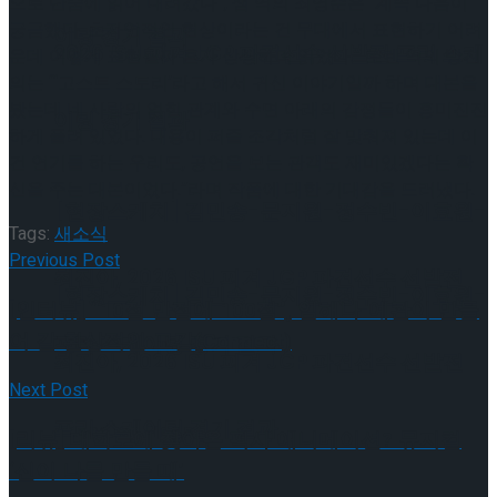
으로 단숨에 읽어 내려갔다”, 샘 역의 최영준은 “계속 다음이
궁금했다. 초자연적인 현상이라는 건 무대에서 표현하기 어려
이팅 경기 결과
2026 ISU 피겨 JGP 파견선수 선발전 프리 스케
운데 어떻게 표현될까 혼자 상상하며 읽었다.” 로렌 역의 방진
의는 “‘고스트 스토리’라고 해서 귀신 이야기일까 하며 대본을
봤는데 네 사람의 얽힌 관계와 수면 아래의 감정들이 흥미진진
이팅 경기 결과
하게 풀려 있었다. 내용이 퍼즐 조각처럼 잘 맞춰져 있는데 이
건 연기를 하는 우리도, 공연을 보는 관객도 재미있겠다는 확
신을 주는 대본이었다.”라며 작품에 대한 기대감을 드러냈다.
[현장스케치] 김민송-문지원-정수빈-이효원-
Tags:
새소식
Previous Post
최진아, 2026 ISU 피겨 JGP 파견선수 선발전
[현장스케치] 김민송-문지원-정수빈-이효원-
[인터뷰] “10점 만점에 100점”, 임해나-예콴이 만들
어 갈 환상적인 교감(Connect)
프리 스케이팅 경기 결과
최진아, 2026 ISU 피겨 JGP 파견선수 선발전
Next Post
프리 스케이팅 경기 결과
Trending Tags
[리뷰] 대학로에 찾아온 픽사 애니메이션? 뮤지컬
‘신이 나를 만들 때’