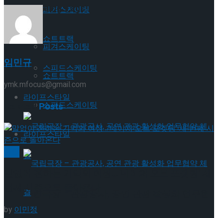
Trending Tags
피겨스케이팅
쇼트트랙
피겨스케이팅
임민규
스피드스케이팅
쇼트트랙
ymk.mfocus@gmail.com
라이프스타일
스피드스케이팅
Related
Posts
라이프스타일
공연
말없이 전하는 기억의 여정…’네이처 오브 포겟팅’ 세
번째 시즌으로 돌아온다
국립극장 – 관광공사, 공연 관광 활성화 업무협
by
이민정