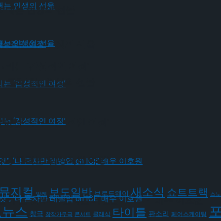
그려내는 인생의 선율
가 그려내는 인생의 선율
그리는 ‘감성적인 여정’
가 그려내는 인생의 선율
유가 그리는 ‘감성적인 여정’
윤아선
유가 그리는 ‘감성적인 여정’
뮤지컬
새소식
보도일반
쇼트트랙
브로드웨이
발레
스노
될 것”, ‘나 혼자만 레벨업 on ICE’ 배우 이호원
요뉴스
타이틀
판소리
창극
클래식
페어스케이팅
창작가무극
콘서트