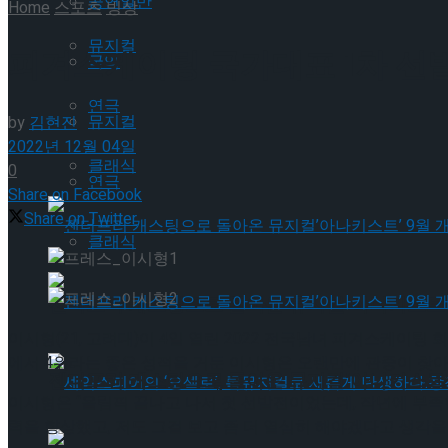
공연일반
Home
스포츠
빙상
뮤지컬
피겨스케이팅 국가대표 1차 선발
국악
연극
뮤지컬
by
김현진
2022년 12월 04일
클래식
0
연극
Share on Facebook
Share on Twitter
클래식
젠더프리 캐스팅으로 돌아온 뮤지컬’아나키스트’
이시형(21, 고려대)이 4일 열린 2022 전국남녀 피겨스케이팅
에서 4위라는 좋은 성적을 거둔 이시형은 오랜만에 관중이 찾
젠더프리 캐스팅으로 돌아온 뮤지컬’아나키스트’
이시형은 “올림픽 끝나고 나서 첫 선발전이었는데, 작년에 부족
력을 향상했고, 저도 그걸 보고 좀 더 열심히 해야겠다고 생각을