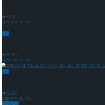
[현장스케치] 김민송-문지원-정수빈-이효원-최진아, 2
[현장스케치] 장하린-주혜원-황정율-허지유-고나연
by
박지민
2026년 07월 19일
빙상
[현장스케치] 이규리-전효은-김지유-박하영, 202
[현장스케치] 최하빈 우승… 2026 ISU 피겨 JGP
[현장스케치] 이규리-전효은-김지유-박하영, 202
by
박지민
2026년 07월 19일
[현장스케치] 김민송-문지원-정수빈-이효원-최진아
빙상
[현장스케치] 주니어 아이스댄스 유레이나-챈 핸릭, 
[현장스케치] 김민송-문지원-정수빈-이효원-최진아
Trending Tags
by
박지민
2026년 07월 19일
Next Post