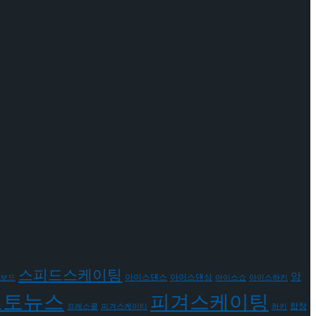
스피드스케이팅
앙
아이스댄스
아이스댄싱
보드
아이스쇼
아이스하키
포토뉴스
피겨스케이팅
합창
프레스콜
피겨스케이티
하키