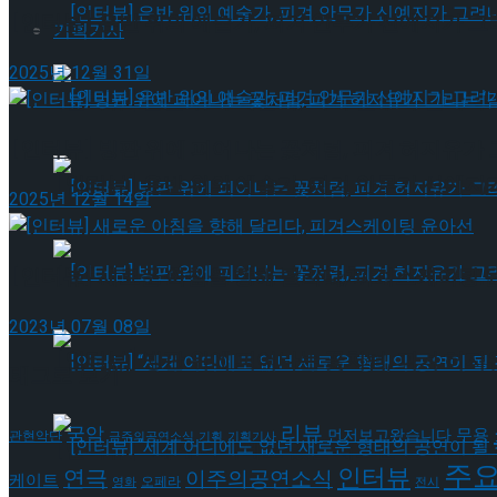
[인터뷰] 은반 위의 예술가, 피겨 안무가 신예지가 
기획기사
2025년 12월 31일
[인터뷰] 은반 위의 예술가, 피겨 안무가 신예지
[인터뷰] 빙판 위에 피어나는 꽃처럼, 피겨 허지유가 
[인터뷰] 은반 위의 예술가, 피겨 안무가 신예지
2025년 12월 14일
[인터뷰] 빙판 위에 피어나는 꽃처럼, 피겨 허지
[인터뷰] 새로운 아침을 향해 달리다, 피겨스케이팅 
2023년 07월 08일
[인터뷰] 빙판 위에 피어나는 꽃처럼, 피겨 허지
태그로 보기
리뷰
국악
무용
먼저보고왔습니다
관현악단
금주의공연소식
기획
기획기사
[인터뷰] “세계 어디에도 없던 새로운 형태의 공연이 
주
인터뷰
연극
이주의공연소식
케이트
오페라
영화
전시