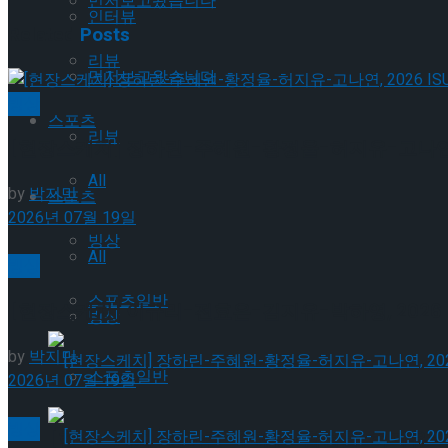
먼저보고왔습니다
인터뷰
Related
Posts
리뷰
먼저보고왔습니다
빙상
스포츠
리뷰
[현장스케치] 장하린-주혜원-황정율-허지유-고나연, 2
All
by
박지민
스포츠
2026년 07월 19일
빙상
All
빙상
스포츠일반
[현장스케치] 이규리-전효은-김지유-박하영, 2026 
빙상
by
박지민
스포츠일반
2026년 07월 19일
빙상
[현장스케치] 장하린-주혜원-황정율-허지유-고나연