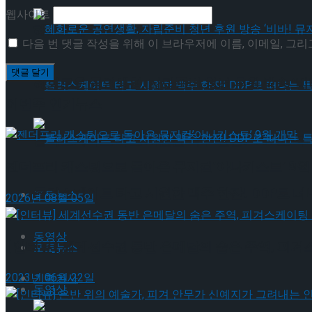
웹사이트
혜화로운 공연생활, 자립준비 청년 후원 방송 ‘비바
다음 번 댓글 작성을 위해 이 브라우저에 이름, 이메일, 그
혜화로운 공연생활, 자립준비 청년 후원 방송 ‘비바
이번주 인기뉴스
롤러스케이트 타고 시원한 맥주 한잔! DDP로 떠
젠더프리 캐스팅으로 돌아온 뮤지컬’아나키스트’ 9월
롤러스케이트 타고 시원한 맥주 한잔! DDP로 떠
포토뉴스
2026년 08월 05일
동영상
[인터뷰] 세계선수권 동반 은메달의 숨은 주역, 피겨
포토뉴스
2023년 06월 22일
기획기사
동영상