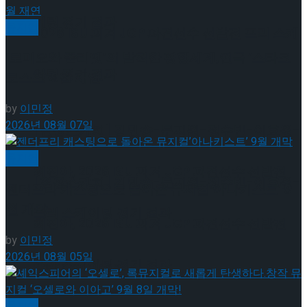
이팅 경기 결과
뮤지컬
2026 ISU 피겨 JGP 파견선수 선발전 프리 스케
‘로미오와 줄리엣’의 발칙한 평행세계,연극 ‘스타크
이팅 경기 결과
로스드’ 9월 재연
by
이민정
2026년 08월 07일
[현장스케치] 김민송-문지원-정수빈-이효원-
뮤지컬
최진아, 2026 ISU 피겨 JGP 파견선수 선발전
[현장스케치] 김민송-문지원-정수빈-이효원-
젠더프리 캐스팅으로 돌아온 뮤지컬’아나키스트’ 9
월 개막
프리 스케이팅 경기 결과
최진아, 2026 ISU 피겨 JGP 파견선수 선발전
by
이민정
2026년 08월 05일
프리 스케이팅 경기 결과
Trending Tags
뮤지컬