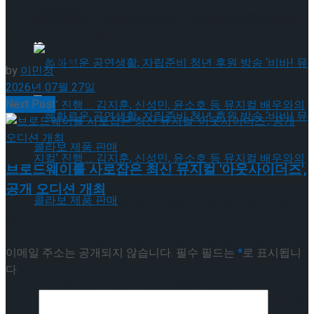
약 체결
국립극장 – 관광공사, 공연 관광 활성화 업무협
민우혁·조형균·유리아·김원빈, 10월 합동 콘서트
‘ONEPIECE’ 개최!
약 체결
by
이민정
2026년 07월 27일
Next Post
브로드웨이를 사로잡은 최신 뮤지컬 '아웃사이더즈',
공개 오디션 개최
혜화로운 공연생활, 자립준비 청년 후원 방송
답글 남기기
‘비바! 뮤지컬’ 진행 … 김지훈, 신성민, 윤소호 등
이메일 주소는 공개되지 않습니다.
필수 필드는
*
로 표시됩니
혜화로운 공연생활, 자립준비 청년 후원 방송
다
뮤지컬 배우와의 콜라보 제품 판매
‘비바! 뮤지컬’ 진행 … 김지훈, 신성민, 윤소호 등