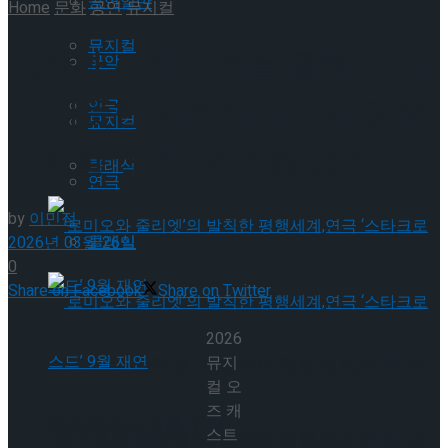
공연일반
Home
문화
공연
뮤지컬
뮤지컬
인간과 AI의 우정을 통해 그리
국악
는 따뜻한 위로의 이야기,창작
연극
뮤지컬
뮤지컬 ‘오즈’ 캐스팅 공개!
클래식
연극
by
이민정
클래식
2026년 03월 26일
0
Share on Facebook
Share on Twitter
2026
‘로미오와 줄리엣’의 발칙한 평행세계,연극 ‘스
뮤지
컬 오
즈 캐
타크로스드’ 9월 재연
스트
‘로미오와 줄리엣’의 발칙한 평행세계,연극 ‘스