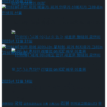
2023년 06월 22일
[인터뷰] 빙판 위에 피어나는 꽃처럼, 피겨 허지
유가 그리는 ‘감성적인 여정’
[인터뷰] 빙판 위에 피어나는 꽃처럼, 피겨 허지
[인터뷰] 은반 위의 예술가, 피겨 안무가 신예지가 그
려내는 인생의 선율
유가 그리는 ‘감성적인 여정’
2025년 12월 31일
[인터뷰] 빙판 위에 피어나는 꽃처럼, 피겨 허지유가
[인터뷰] “세계 어디에도 없던 새로운 형태의
그리는 ‘감성적인 여정’
2025년 12월 14일
공연이 될 것”, ‘나 혼자만 레벨업 on ICE’ 배우
[인터뷰] “세계 어디에도 없던 새로운 형태의
태그로 보기
이호원
공연이 될 것”, ‘나 혼자만 레벨업 on ICE’ 배우
리뷰
국악
무
먼저보고왔습니다
관현악단
금주의공연소식
기획
기획기사