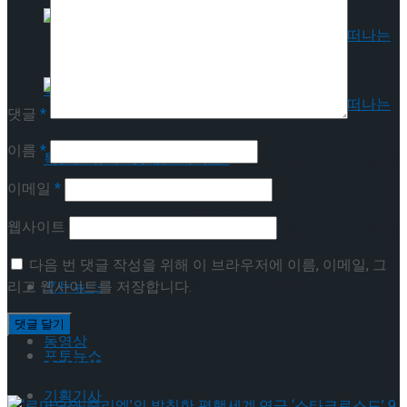
뮤지컬 배우와의 콜라보 제품 판매
댓글
*
이름
*
롤러스케이트 타고 시원한 맥주 한잔! DDP로 떠
이메일
*
나는 특별한 휴가 <동대문 바이브>
웹사이트
롤러스케이트 타고 시원한 맥주 한잔! DDP로 떠
다음 번 댓글 작성을 위해 이 브라우저에 이름, 이메일, 그
나는 특별한 휴가 <동대문 바이브>
리고 웹사이트를 저장합니다.
포토뉴스
동영상
포토뉴스
이번주 인기뉴스
기획기사