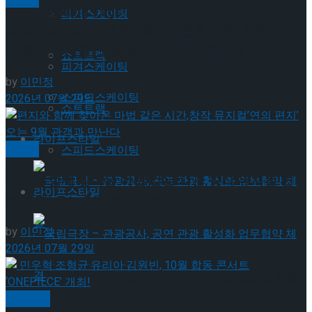
Trending Tags
피겨스케이팅
셰익스피어의 ‘오셀로’, 록뮤지컬로 새롭게 탄생하
다.창작 뮤지컬 ‘오셀로와 이아고’ 9월 8일 개막!
쇼트트랙
피겨스케이팅
by
이민정
스피드스케이팅
2026년 07월 29일
쇼트트랙
라이프스타일
뮤지컬
스피드스케이팅
편지와 함께 찾아온 마법 같은 시간,창작 뮤지컬’연
라이프스타일
의 편지’ 오는 9월 관객과 만난다
by
이민정
2026년 07월 29일
국립극장 – 관광공사, 공연 관광 활성화 업무협
공연일반