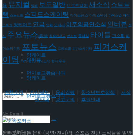
뮤지컬
새소식
보도일반
쇼트트
용
브로드웨이
발레
이호원
Trending Tags
랙
스피드스케이팅
아이스댄스
아이스댄싱
스노보드
아이스쇼
아이
인터뷰
연극
이주의공연소식
앙케이트
오페라
스하키
영화
전
주요뉴스
타이틀
Trending Tags
판소리
창극
클래식
페
인터뷰
시
창작가무극
콘서트
포토뉴스
피겨스케
어스케이팅
프레스콜
피겨스케이티
앙케이트
이팅
인터뷰
현대무용
합창
하키
해외소식
먼저보고왔습니다
앙케이트
매체소개
|
기사제보
|
윤리강령
|
청소년보호정책
|
저작
먼저보고왔습니다
권안내
|
광고문의
|
후원안내
No Result
View All Result
문화포커스는 문화 (공연/전시) 및 스포츠 전반 소식들을 일반