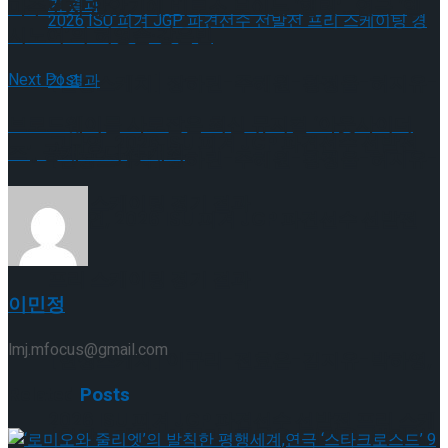
마주보지 않았기에 비로소 보이는 ‘햄릿’…연극 ‘엘
시노어’의 허영손·강은빈
Next Post
[현장스케치] 장하린-주혜원-황정율-허지유-
브로드웨이를 사로잡은 최신 뮤지컬 ‘아웃사이더
고나연, 2026 ISU 피겨 JGP 파견선수 선발전
즈’, 공개 오디션 개최
[현장스케치] 장하린-주혜원-황정율-허지유-
프리 스케이팅 경기 결과
고나연, 2026 ISU 피겨 JGP 파견선수 선발전
프리 스케이팅 경기 결과
이민정
lmj.mfocus@gmail.com
[현장스케치] 이규리-전효은-김지유-박하영,
Related
Posts
2026 ISU 피겨 JGP 파견선수 선발전 프리 스케
[현장스케치] 이규리-전효은-김지유-박하영,