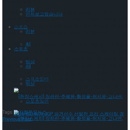
모습을 선보일 예정이다.
리뷰
VR 게임 ‘오즈’ 속 인간의 마음을 찾길 꿈꾸는, 인간보다 더 인
먼저보고왔습니다
간 같은 AI ‘양철’ 역에는
송유택
,
임재윤
,
박주혁
이 캐스팅 되었
다. 완벽한 캐릭터 싱크로율을 선보였던
송유택
과 색다른 AI의
스포츠
리뷰
모습을 선보일
임재윤
,
박주혁
의 모습이 기대를 모은다.
All
또한, 게임의 최상위 플레이어가 되기 위해 돈을 쓰는 현질을
스포츠
아끼지 않는 ‘오즈’의 유저 ‘맥스’ 역에는
박세훈
,
조현우
가 함께
해 작품 속 빼놓을 수 없는 감초 캐릭터인 ‘맥스’를 선보일 예정
빙상
이다. ‘맥스’의 AI이자 계산 능력과 게임 성능이 ‘오즈’ 게임 내
All
에서 최고인 AI ‘버튼’ 역에는
이한울
,
김현기
가 합류하여 고능
스포츠일반
력 AI인 ‘버튼’을 완벽히 표현할 예정이다. 인간과 AI, 그리고 그
빙상
들이 함께 하는 여정을 통해 우리가 공감할 수 있는 메시지와
함께 따뜻한 위로를 건넬 창작 뮤지컬 ‘오즈’는 오는 5월 5일부
터 7월 19일까지, 대학로 TOM 2관에서 공연된다.
스포츠일반
Tags:
뮤지컬
주요뉴스
Previous Post