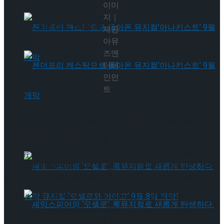
이미
지｜
타크로스드’ 9월 재연
제공
아뮤
즈엔
터테
인먼
트
젠더프리 캐스팅으로 돌아온 뮤지컬’아나키스
관객에게 뜨거운 사랑을 받았던 창작 뮤지컬 ‘오즈’(주최/제작
아뮤즈엔터테인먼트)가 새로운 캐스트와 함께 돌아온다.
트’ 9월 개막
젠더프리 캐스팅으로 돌아온 뮤지컬’아나키스
판타지 소설 ‘오즈의 마법사’를 모티브로 2023년도 첫 선을 보
였던 뮤지컬 ‘오즈’는 인간인 ‘준’이 VR게임인 ‘오즈’ 속에서 AI
트’ 9월 개막
‘양철’을 만나 함께 미션을 해결하며 우정과 진정한 삶의 의미
를 찾아가는 이야기를 유쾌하고 따뜻하게 그려낸 작품이다.
2023년 초연 공연 당시 예매처 평점 9.9점을 기록하며 관객들
로부터 많은 사랑을 받았던 뮤지컬 ‘오즈’는 ‘준’과 ‘양철’의 우
정을 따뜻하게 그려낸 스토리, 관객들과 함께 소통하며 즐길