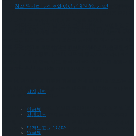
수 있는 작품 속 게임 요소, 눈을 뗄 수 없는 캐릭터들 간의 케
셰익스피어의 ‘오셀로’, 록뮤지컬로 새롭게 탄생
미까지, 다양한 요소들이 결합하여 관객들에게 즐거움 뿐만 아
니라 따뜻한 위로까지 건네며 큰 호평을 받았다.
하다.창작 뮤지컬 ‘오셀로와 이아고’ 9월 8일 개
셰익스피어의 ‘오셀로’, 록뮤지컬로 새롭게 탄생
이러한 큰 관심과 사랑 속에 지난 2024년 11월에 일본 도쿄에
서 공연된 일본 공연은 티켓 오픈과 동시에 전 회차 공연이 매
막!
진을 기록, 추가로 오픈한 입석 좌석까지 매진되며 현지에서도
하다.창작 뮤지컬 ‘오셀로와 이아고’ 9월 8일 개
뜨거운 인기를 입증했다. 또한, 같은 해 중국에서도 라이선스
공연을 선보이며 한국, 일본, 중국 3개국에서 꾸준한 흥행과 함
막!
Trending Tags
께 관객의 사랑받는 IP로 자리매김해 가고 있다.
오는 봄, 관객들에게 따뜻한 위로를 건네 줄 뮤지컬 ‘오즈’는 초
연을 함께 했던 배우들과 새로운 배우들이 합류하여 보다 높은
Trending Tags
앙케이트
시너지를 보여줄 예정이다.
VR기기 공장에서 일하는 유일한 인간이자 가상 현실 게임 ‘오
인터뷰
앙케이트
즈’의 무과금 유저 ‘준’ 역에는
정욱진
,
황두현
,
원찬
,
류동휘
가
캐스팅 되었다. 초연과 앵콜에서 큰 활약을 했던
황두현
과 이
먼저보고왔습니다
번 시즌에 새롭게 합류한
정욱진
,
원찬
,
류동휘
가 새로운 ‘준’의
인터뷰