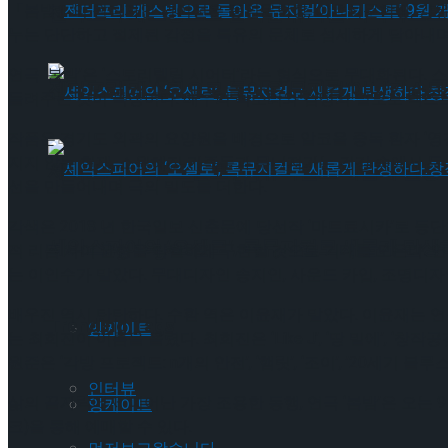
「봄밤」의 원작자인 권여선은 동인문학상, 이효석문학상, 김유
젠더프리 캐스팅으로 돌아온 뮤지컬’아나키스트’
누는 단단하고 절제된 감정을 특유의 문체로 섬세하게 담아내며,
연극 ‘봄밤’은 ‘스토리텔링 시어터’라는 형식으로 무대화된다.
젠더프리 캐스팅으로 돌아온 뮤지컬’아나키스트’
들려주는 것이 특징이다. 배우의 목소리와 감정의 밀도로 텍스트
작품은 경기도 외곽의 요양원을 배경으로 알코올 중독 환자 ‘영경
지지 않는 현재, 소원해진 가족들과 무너져가는 건강 속에서 두 
셰익스피어의 ‘오셀로’, 록뮤지컬로 새롭게 탄생하
선을 만들어내며 극의 밀도를 더한다.
각색은 2018 년 한국일보 신춘문예 당선작 ‘마트료시카’로 
셰익스피어의 ‘오셀로’, 록뮤지컬로 새롭게 탄생하
Trending Tags
적 리듬 사이 균형을 탁월하게 구현할 것으로 기대를 모은다. 
는 이인수가 맡았다. 무대디자인 송지인, 사운드 카입, 조명디자
배우진 역시 탄탄하다. 수환 역은 이윤재가 맡았다. 이윤재는 연극 ‘
Trending Tags
앙케이트
는 최희진이 이름을 올렸다. 최희진은 ‘Like J’, ‘땅 밑에’, ‘
원준은 ‘각방 프로젝트: n개의 안전’, ‘햄릿’, ‘조이’, ’20세기
인터뷰
삶의 끝자락에서 피어난 가장 조용한 동행, 연극 ‘봄밤’은 오는 9 
앙케이트
크)을 통해 예매할 수 있다.