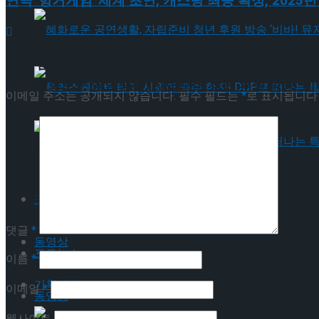
연극 '헝거게임' 세계 초연, 캐스팅 최종 확정, 2025
혜화로운 공연생활, 자립준비 청년 후원 방송 ‘비바
답글 남기기
혜화로운 공연생활, 자립준비 청년 후원 방송 ‘비바
이메일 주소는 공개되지 않습니다.
필수 필드는
*
로 표시됩니다
롤러스케이트 타고 시원한 맥주 한잔! DDP로 떠
롤러스케이트 타고 시원한 맥주 한잔! DDP로 떠
포토뉴스
댓글
*
동영상
포토뉴스
이름
*
기획기사
이메일
*
동영상
웹사이트