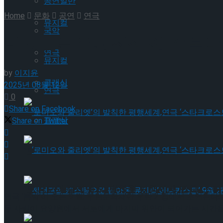
공연일반
Home
문화
공연
연극
뮤지컬
국악
믿고 보는 우란 신작 연극 ‘봄밤’
연극
뮤지컬
by
이지윤
클래식
2025년 08월 12일
연극
0
Share on Facebook
클래식
Share on Twitter
‘로미오와 줄리엣’의 발칙한 평행세계,연극 ‘스타
‘로미오와 줄리엣’의 발칙한 평행세계,연극 ‘스타
연극 ‘봄밤’이 오는 9 월, 우란문화재단 우란 2 경에서 초연된다
두 사람이 요양원에서 서로에게 마지막 위안이 되어가는 시간을