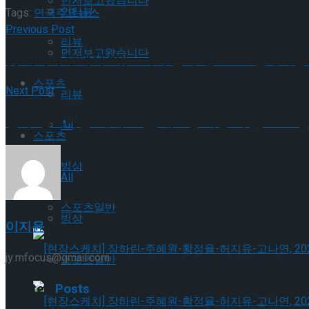
먼저보고왔습니다
인터뷰
Tags:
연극
주요뉴스
Previous Post
리뷰
먼저보고왔습니다
첫 시니어 무대서 3위… 피겨 신지아, ISU 크랜베리
스포츠
Next Post
리뷰
연극 ‘헝거게임’ 세계 초연, 캐스팅 최종 확정, 2025
All
스포츠
빙상
All
스포츠일반
빙상
이지윤
jy.mfocus@gmail.com
스포츠일반
Related
Posts
[현장스케치] 장하린-주혜원-황정율-허지유-고나연